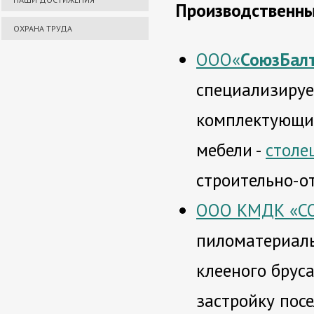
Производственны
ОХРАНА ТРУДА
ООО«
СоюзБал
специализируе
комплектующих
мебели -
столе
строительно-о
ООО КМДК «С
пиломатериалы
клееного брус
застройку пос