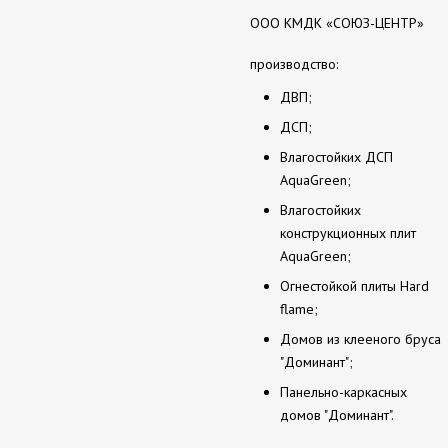
ООО КМДК «СОЮЗ-ЦЕНТР»
производство:
ДВП;
ДСП;
Влагостойких ДСП
AquaGreen;
Влагостойких
конструкционных плит
AquaGreen;
Огнестойкой плиты Hard
flame;
Домов из клееного бруса
"Доминант";
Панельно-каркасных
домов "Доминант".